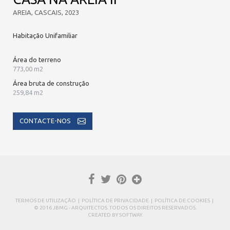
AREIA, CASCAIS, 2023
Habitação Unifamiliar
Área do terreno
773,00 m2
Área bruta de construção
259,84 m2
CONTACTE-NOS
TERMOS DE UTILIZAÇÃO
|
POLÍTICA DE PRIVACIDADE
|
POLÍTICA DE COOKIES
|
© 2016 JBMG - ARQUITECTOS. TODOS OS DIREITOS RESERVADOS.
CREATED BY
SOFTWAY
.